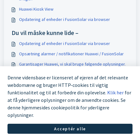
Huawei Kiosk View
Opdatering af enheder i FusionSolar via browser
Du vil måske kunne lide –
Opdatering af enheder i FusionSolar via browser
Opsætning alarmer / notifikationer Huawei / FusionSolar
Garantisager Huawei, vi skal bruge følgende oplysninger.
Dansk
Denne vidensbase er licenseret af ejeren af det relevante
Garantisager Huawei, vi skal bruge følgende oplysninger.
webdomæne og bruger HTTP-cookies til vigtig
Svensk
funktionalitet og til at forbedre din oplevelse.
Klik her
for
at få yderligere oplysninger om de anvendte cookies. Se
denne hjemmesides cookiepolitik for yderligere
oplysninger.
Acceptér alle
Helpdesksoftware fra
Freshdesk
Cookiepolitik