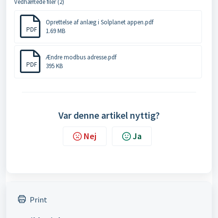
Vedhæftede filer (2)
Oprettelse af anlæg i Solplanet appen.pdf
PDF
1.69 MB
Ændre modbus adresse.pdf
PDF
395 KB
Var denne artikel nyttig?
Nej
Ja
Print